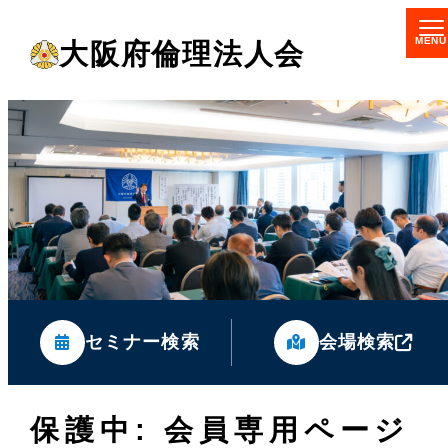
メ
大阪府倫理法人会
イ
ン
コ
ン
テ
ン
ツ
へ
移
セミナー検索
会場検索
動
保護中: 会員専用ページ