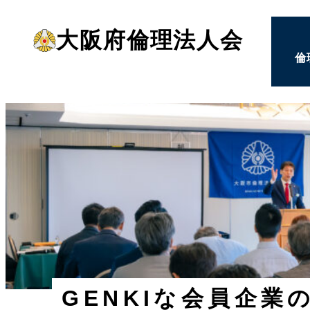
メ
大阪府倫理法人会
イ
倫
ン
コ
ン
テ
ン
ツ
へ
移
動
GENKIな会員企業