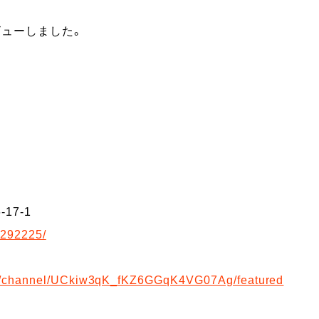
タビューしました。
17-1
5292225/
om/channel/UCkiw3qK_fKZ6GGqK4VG07Ag/featured