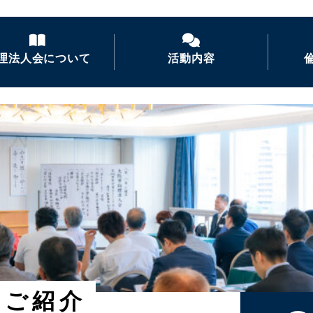
理法人会について
活動内容
倫理法人会とは
経営者モーニングセ
ミナー
倫理を学ぶ
活力朝礼の推進
会長あいさつ
倫理経営講演会
ナイトセミナー・経営
者の集い
後継者倫理塾
のご紹介