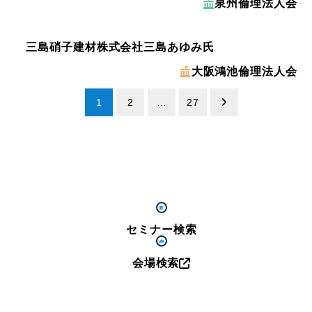
泉州倫理法人会
三島硝子建材株式会社
三島あゆみ氏
大阪鴻池倫理法人会
投
1
2
…
27
稿
の
ペ
ー
セミナー検索
ジ
送
会場検索
り