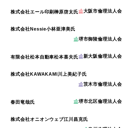
大阪市倫理法人会
株式会社エール印刷
榊原啓太氏
株式会社Nessie
小林亜津美氏
堺市御陵倫理法人会
新大阪倫理法人会
有限会社松本自動車
松本喜夫氏
株式会社KAWAKAMI
川上美紀子氏
茨木市倫理法人会
堺市北区倫理法人会
春田竜哉氏
株式会社オニオンウェブ
江川昌克氏