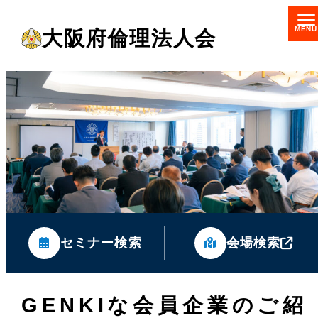
メ
大阪府倫理法人会
イ
ン
コ
ン
テ
ン
ツ
へ
移
セミナー検索
会場検索
動
GENKIな会員企業のご紹