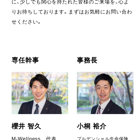
に、少しでも関心を持たれた皆様のご来場を、心よ
りお待ちしております。まずはお気軽にお問い合わ
せください。
専任幹事
事務長
櫻井 智久
小桐 裕介
M-Wellness 代表
プルデンシャル生命保険