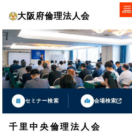
メ
大阪府倫理法人会
イ
ン
コ
ン
テ
ン
ツ
へ
移
セミナー検索
会場検索
動
千里中央倫理法人会