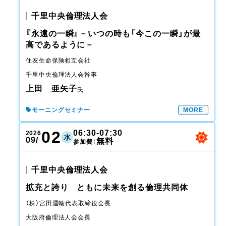
千里中央倫理法人会
『永遠の一瞬』－いつの時も「今この一瞬」が最
高であるように－
住友生命保険相互会社
千里中央倫理法人会
幹事
上田 亜矢子
氏
モーニングセミナー
MORE
02
06:30-07:30
2026
水
09/
無料
参加費：
千里中央倫理法人会
拡充と誇り ともに未来を創る倫理共同体
（株）宮田運輸
代表取締役会長
大阪府倫理法人会
会長