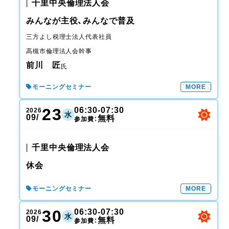
千里中央倫理法人会
みんなが主役、みんなで普及
三方よし税理士法人
代表社員
高槻市倫理法人会
幹事
前川 匠
氏
モーニングセミナー
MORE
23
06:30-07:30
2026
水
09/
無料
参加費：
千里中央倫理法人会
休会
モーニングセミナー
MORE
30
06:30-07:30
2026
水
09/
無料
参加費：