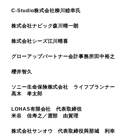
C-Studio株式会社
柳川睦幸氏
株式会社ナビック
森川晴一朗
株式会社シーズ
江川晴喜
グローアップパートナー会計事務所
田中裕之
櫻井智久
ソニー生命保険株式会社 ライフプランナー
髙木 孝太郎
LOHAS有限会社 代表取締役
米谷 佳寿之／渡部 由賀理
株式会社サンオウ 代表取締役
與那城 利幸