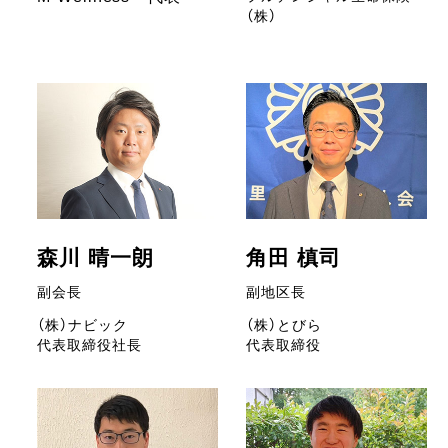
（株）
森川 晴一朗
角田 槙司
副会長
副地区長
（株）ナビック
（株）とびら
代表取締役社長
代表取締役