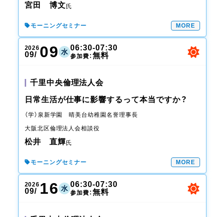
宮田 博文
氏
モーニングセミナー
MORE
09
06:30-07:30
2026
水
09/
無料
参加費：
千里中央倫理法人会
日常生活が仕事に影響するって本当ですか？
（学）泉新学園 晴美台幼稚園
名誉理事長
大阪北区倫理法人会
相談役
松井 直輝
氏
モーニングセミナー
MORE
16
06:30-07:30
2026
水
09/
無料
参加費：