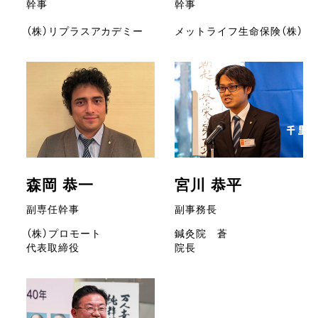
幹事
幹事
（株）リプラスアカデミー
メットライフ生命保険（株）
森岡 恭一
宮川 恭平
副専任幹事
副事務長
（株）プロモート
鍼灸院 蒼
代表取締役
院長