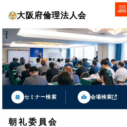
メ
大阪府倫理法人会
イ
ン
コ
ン
テ
ン
ツ
へ
移
セミナー検索
会場検索
動
朝礼委員会