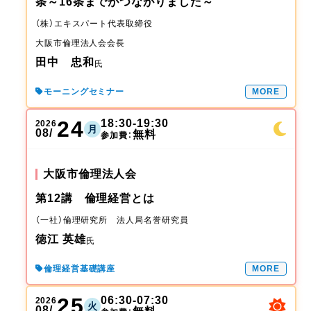
条～16条までがつながりました～
（株）エキスパート
代表取締役
大阪市倫理法人会
会長
田中 忠和
氏
モーニングセミナー
MORE
24
18:30-19:30
2026
月
08/
無料
参加費：
大阪市倫理法人会
第12講 倫理経営とは
（一社）倫理研究所 法人局
名誉研究員
徳江 英雄
氏
倫理経営基礎講座
MORE
25
06:30-07:30
2026
火
08/