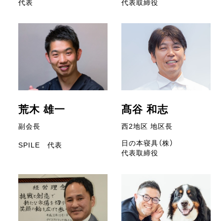
代表
代表取締役
髙谷 和志
荒木 雄一
西2地区 地区長
副会長
日の本寝具（株）
SPILE 代表
代表取締役