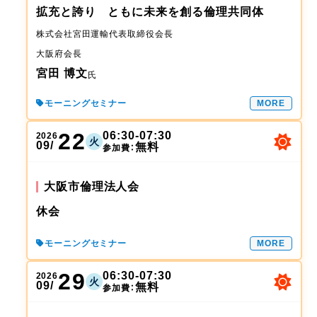
拡充と誇り ともに未来を創る倫理共同体
株式会社宮田運輸
代表取締役会長
大阪府
会長
宮田 博文
氏
モーニングセミナー
MORE
22
06:30-07:30
2026
火
09/
無料
参加費：
大阪市倫理法人会
休会
モーニングセミナー
MORE
29
06:30-07:30
2026
火
09/
無料
参加費：