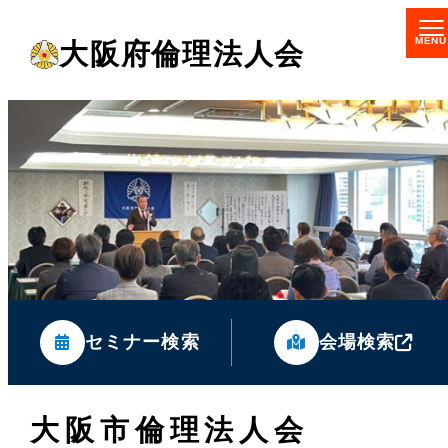
メ
大阪府倫理法人会
イ
ン
コ
ン
テ
ン
ツ
へ
移
セミナー検索
会場検索
動
大阪市倫理法人会