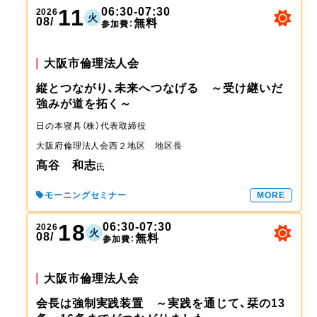
11
06:30-07:30
2026
火
08/
無料
参加費：
大阪市倫理法人会
縦とつながり、未来へつなげる ～受け継いだ
強みが道を拓く～
日の本寝具（株）
代表取締役
大阪府倫理法人会
西２地区 地区長
髙谷 和志
氏
モーニングセミナー
MORE
18
06:30-07:30
2026
火
08/
無料
参加費：
大阪市倫理法人会
会長は強制実践装置 ～実践を通じて、栞の13