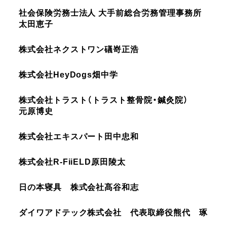
社会保険労務士法人 大手前総合労務管理事務所
太田恵子
株式会社ネクストワン
礒嵜正浩
株式会社HeyDogs
畑中学
株式会社トラスト（トラスト整骨院・鍼灸院）
元原博史
株式会社エキスパート
田中忠和
株式会社R‐FiiELD
原田陵太
日の本寝具 株式会社
髙谷和志
ダイワアドテック株式会社 代表取締役
熊代 琢