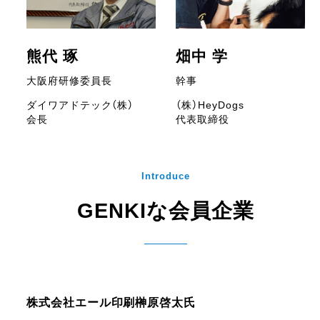
熊代 琢
畑中 学
大阪府研修委員長
幹事
ダイワアドテック（株）
（株）HeyDogs
会長
代表取締役
Introduce
GENKIな会員企業
株式会社エール印刷
榊原啓太氏