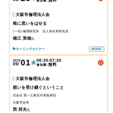
無料
参加費：
大阪市倫理法人会
根に思いをはせる
（一社）倫理研究所 法人局
名誉研究員
徳江 英雄
氏
モーニングセミナー
MORE
01
06:30-07:30
2026
火
09/
無料
参加費：
大阪市倫理法人会
想いを受け継ぐということ
式会社 西一工務店
代表取締役
大阪市
会長
西 邦夫
氏