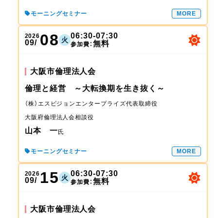
モーニングセミナー
MORE
08
06:30-07:30
2026
火
09/
無料
参加費：
大阪市倫理法人会
倫理と経営 ～大転換期を生き抜く～
（株）エスビジョンエンタープライズ
代表取締役
大阪府倫理法人会
相談役
山本 一
氏
モーニングセミナー
MORE
15
06:30-07:30
2026
火
09/
無料
参加費：
大阪市倫理法人会