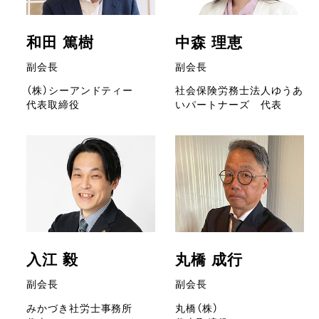
和田 篤樹
中森 理恵
副会長
副会長
（株）シーアンドティー
社会保険労務士法人ゆうあ
代表取締役
いパートナーズ 代表
入江 毅
丸橋 成行
副会長
副会長
みかづき社労士事務所
丸橋（株）