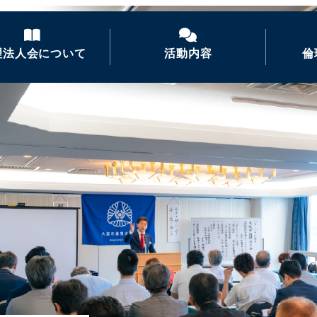
理法人会について
活動内容
倫
理法人会とは
経営者モーニングセ
ミナー
理を学ぶ
活力朝礼の推進
長あいさつ
倫理経営講演会
ナイトセミナー・経営
者の集い
後継者倫理塾