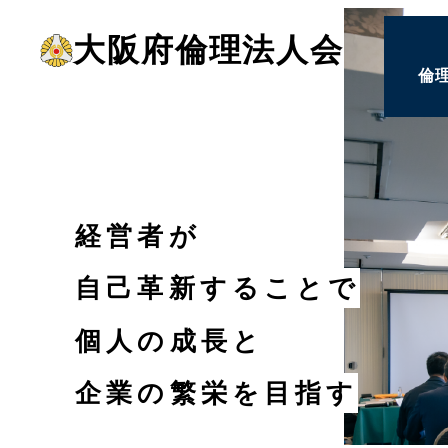
メ
大阪府倫理法人会
イ
倫
ン
コ
倫
ン
テ
倫
ン
経営者が
ツ
会
へ
自己革新することで
移
個人の成長と
動
企業の繁栄を目指す