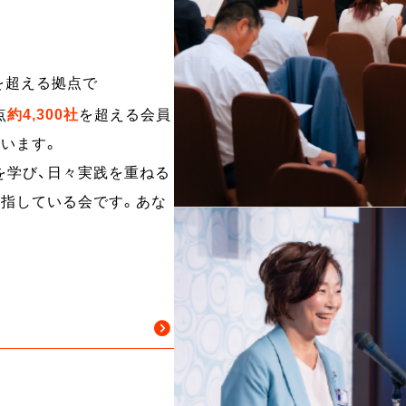
を超える拠点で
点
約
4,300
社
を超える会員
います。
を学び、日々実践を重ねる
目指している会です。あな