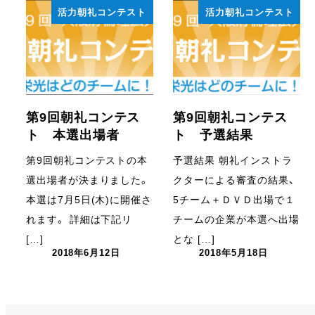
活力朝礼コンテスト
活力朝礼コンテスト
第9回朝礼コンテス
第9回朝礼コンテス
ト 本選出場者
ト 予選結果
第9回朝礼コンテストの本
予選結果 朝礼インストラ
選出場者が決まりました。
クターによる審査の結果、
本選は7月5日(木)に開催さ
5チーム＋ＤＶＤ出場で１
れます。 詳細は下記リ
チームの企業が本選へ出場
[…]
とな […]
2018年6月12日
2018年5月18日
投稿日
投稿日