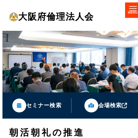
メ
大阪府倫理法人会
イ
ン
コ
ン
テ
ン
ツ
へ
移
セミナー検索
会場検索
動
朝活朝礼の推進