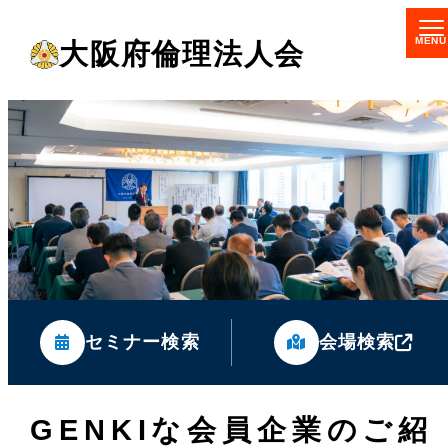
メ
大阪府倫理法人会
イ
ン
コ
ン
テ
ン
ツ
へ
移
セミナー検索
会場検索
動
GENKIな会員企業のご紹