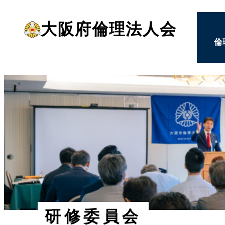
メ
大阪府倫理法人会
イ
倫
ン
コ
ン
テ
ン
ツ
へ
移
動
研修委員会