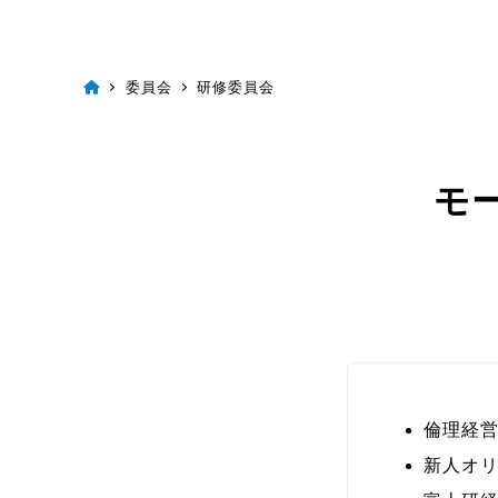
委員会
研修委員会
モ
倫理経
新人オ