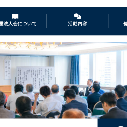
理法人会について
活動内容
倫理法人会とは
経営者モーニングセ
ミナー
倫理を学ぶ
活力朝礼の推進
会長あいさつ
倫理経営講演会
ナイトセミナー・経営
者の集い
後継者倫理塾