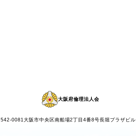
大阪府倫理法人会
542-0081
大阪市中央区南船場2丁目4番8号
長堀プラザビル