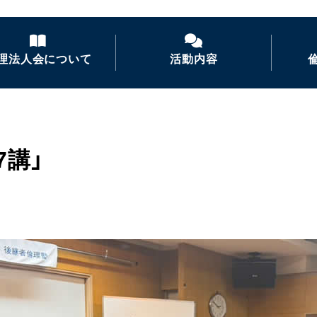
理法人会について
活動内容
倫理法人会とは
経営者モーニングセ
ミナー
倫理を学ぶ
7講」
活力朝礼の推進
会長あいさつ
倫理経営講演会
ナイトセミナー・経営
者の集い
後継者倫理塾