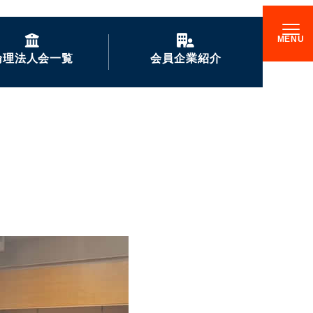
倫理法人会一覧
会員企業紹介
GENKIな会員企業の
ご紹介
企業訪問記
倫理17000