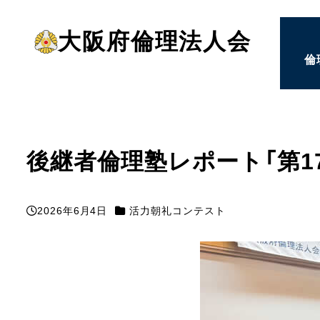
メ
大阪府倫理法人会
イ
倫
ン
コ
ン
テ
ン
後継者倫理塾レポート「第1
ツ
へ
カテゴリー
2026年6月4日
活力朝礼コンテスト
投稿日
移
動