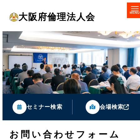
メ
大阪府倫理法人会
イ
ン
コ
ン
テ
ン
ツ
へ
移
セミナー検索
会場検索
動
お問い合わせフォーム