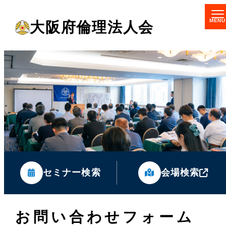
メ
大阪府倫理法人会
イ
ン
コ
ン
テ
ン
ツ
へ
移
セミナー検索
会場検索
動
お問い合わせフォーム