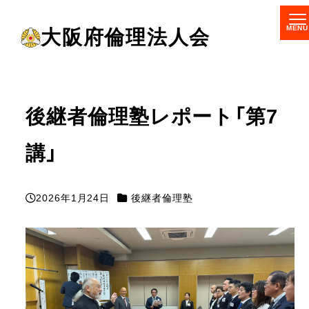
メ
大阪府倫理法人会
イ
ン
コ
ン
後継者倫理塾レポート「第7
テ
講」
ン
ツ
へ
カテゴリー
2026年1月24日
後継者倫理塾
投稿日
移
動