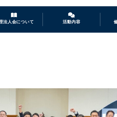
理法人会について
活動内容
倫理法人会とは
経営者モーニングセ
ミナー
倫理を学ぶ
活力朝礼の推進
会長あいさつ
倫理経営講演会
ナイトセミナー・経営
者の集い
後継者倫理塾