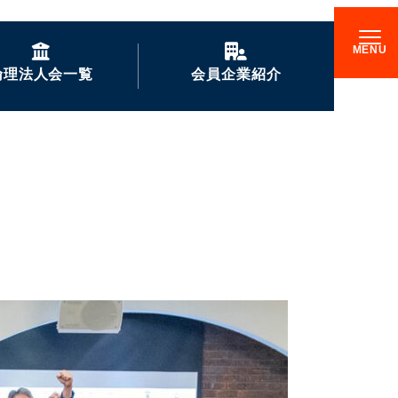
倫理法人会一覧
会員企業紹介
GENKIな会員企業の
ご紹介
企業訪問記
倫理17000