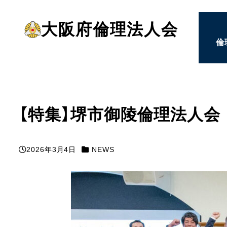
メ
大阪府倫理法人会
イ
倫
ン
コ
ン
テ
ン
【特集】堺市御陵倫理法人会
ツ
へ
カテゴリー
2026年3月4日
NEWS
投稿日
移
動