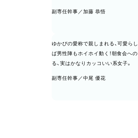
副専任幹事／加藤 恭悟
ゆかぴの愛称で親しまれる、可愛ら
ば男性陣もホイホイ動く！朝食会へ
る、実はかなりカッコいい系女子。
副専任幹事／中尾 優花