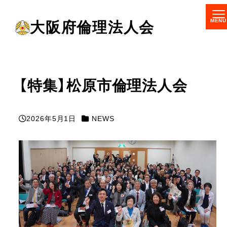
メ
大阪府倫理法人会
イ
ン
コ
ン
【特集】松原市倫理法人会
テ
ン
カテゴリー
2026年5月1日
NEWS
ツ
投稿日
へ
移
動