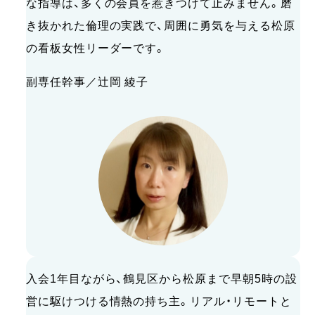
な指導は、多くの会員を惹きつけて止みません。磨
き抜かれた倫理の実践で、周囲に勇気を与える松原
の看板女性リーダーです。
副専任幹事／辻岡 綾子
入会1年目ながら、鶴見区から松原まで早朝5時の設
営に駆けつける情熱の持ち主。リアル・リモートと