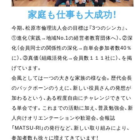
家庭も仕事も大成功！
今期、松原市倫理法人会の目標は『3つのシンカ』、
①進化（実践→地域No.1の経営者教育団体へ）、②深
化（会員同士の関係性の深化→自単会参加者数40％
に）、③真価（組織活発化→会員数１１１社に）、を掲
げています。
会風としては一つの大きな家族の様な会。歴代会長
のバックボーンのうえに、新しい役員さんの発想が
加わるという、ある程度自由にチャレンジできてい
る単会です。これまでの活動に加え、普及勉強会、新
人向けオリエンテーションや歓迎会、会報誌
「MATSU-RI」の発行など、新しい取り組みにより、
参加者数も徐々に増えてきています！