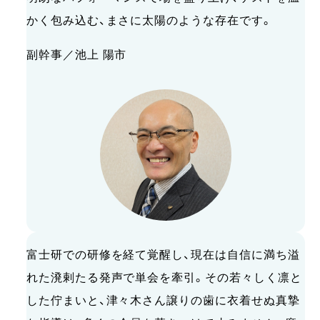
かく包み込む、まさに太陽のような存在です。
副幹事／池上 陽市
富士研での研修を経て覚醒し、現在は自信に満ち溢
れた溌剌たる発声で単会を牽引。その若々しく凛と
した佇まいと、津々木さん譲りの歯に衣着せぬ真摯