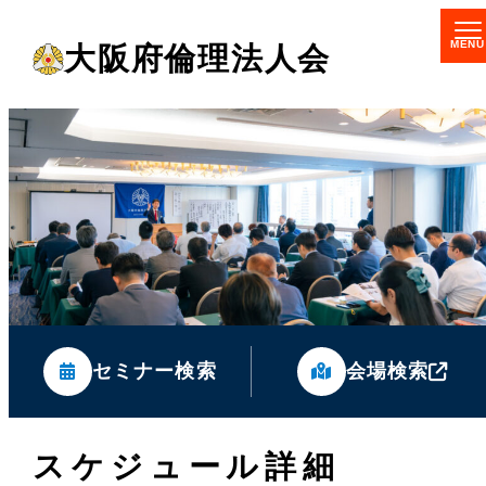
メ
大阪府倫理法人会
イ
ン
コ
ン
テ
ン
ツ
へ
移
セミナー検索
会場検索
動
スケジュール詳細