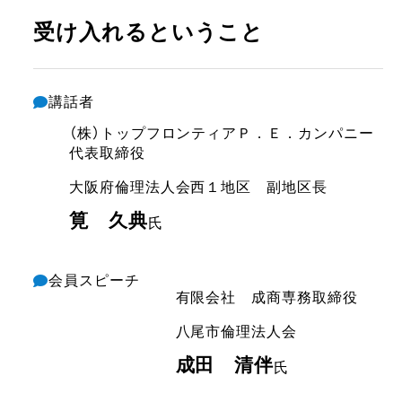
受け入れるということ
講話者
（株）トップフロンティアＰ．Ｅ．カンパニー
代表取締役
大阪府倫理法人会
西１地区 副地区長
筧 久典
氏
会員スピーチ
有限会社 成商
専務取締役
八尾市倫理法人会
成田 清伴
氏