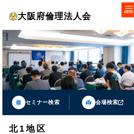
メ
大阪府倫理法人会
イ
ン
コ
ン
テ
ン
ツ
へ
移
セミナー検索
会場検索
動
北1地区