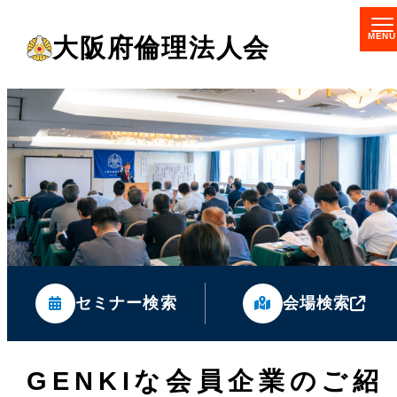
メ
大阪府倫理法人会
イ
ン
コ
ン
テ
ン
ツ
へ
移
セミナー検索
会場検索
動
GENKIな会員企業のご紹