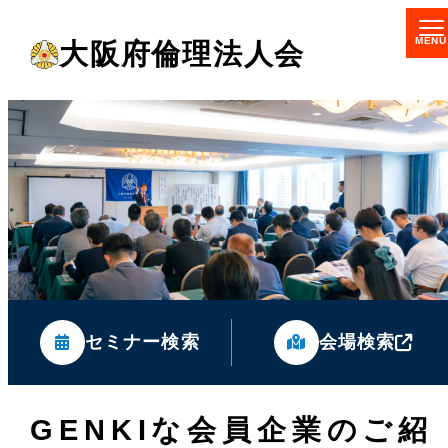
メ
大阪府倫理法人会
イ
ン
コ
ン
テ
ン
ツ
へ
移
セミナー検索
会場検索
動
GENKIな会員企業のご紹