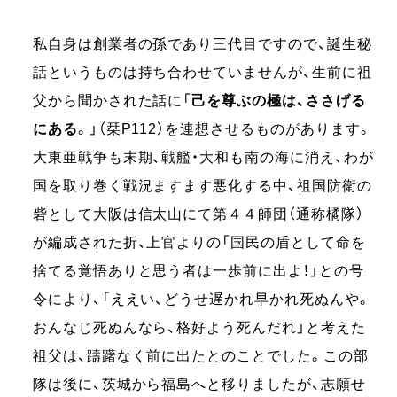
私自身は創業者の孫であり三代目ですので、誕生秘
話というものは持ち合わせていませんが、生前に祖
父から聞かされた話に「
己を尊ぶの極は、ささげる
にある
。」（栞P112）を連想させるものがあります。
大東亜戦争も末期、戦艦・大和も南の海に消え、わが
国を取り巻く戦況ますます悪化する中、祖国防衛の
砦として大阪は信太山にて第４４師団（通称橘隊）
が編成された折、上官よりの「国民の盾として命を
捨てる覚悟ありと思う者は一歩前に出よ！」との号
令により、「ええい、どうせ遅かれ早かれ死ぬんや。
おんなじ死ぬんなら、格好よう死んだれ」と考えた
祖父は、躊躇なく前に出たとのことでした。この部
隊は後に、茨城から福島へと移りましたが、志願せ