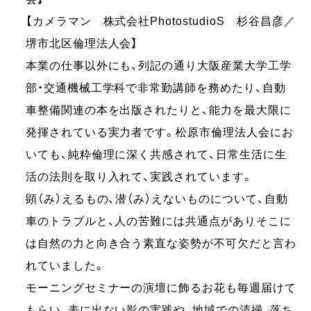
【カメラマン 株式会社PhotostudioS 杉谷昌彦／
堺市北区倫理法人会】
本業の仕事以外にも、列記の通り大阪産業大学工学
部・交通機械工学科で非常勤講師を務めたり、自動
車整備関連の本を出版されたりと、能力を最大限に
発揮されている実力者です。松原市倫理法人会にお
いても、純粋倫理に深く共感されて、日常生活に生
活の法則を取り入れて、実践されています。
顕（み）えるもの、潜（み）えないものについて、自動
車のトラブルと、人の苦難には共通点がありそこに
は自然の力と向き合う素直な姿勢が不可欠だと言わ
れていました。
モーニングセミナーの演壇に飾るお花も毎週届けて
もらい、表に出ない影の実践や、地域での清掃、落ち