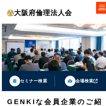
メ
大阪府倫理法人会
イ
ン
コ
ン
テ
ン
ツ
へ
移
セミナー検索
会場検索
動
GENKIな会員企業のご紹