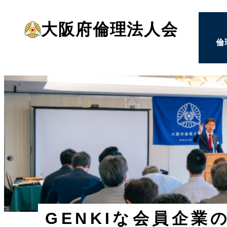
メ
大阪府倫理法人会
イ
倫
ン
コ
ン
テ
ン
ツ
へ
移
動
GENKIな会員企業