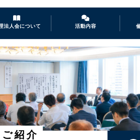
理法人会について
活動内容
倫理法人会とは
経営者モーニングセ
ミナー
倫理を学ぶ
活力朝礼の推進
会長あいさつ
倫理経営講演会
ナイトセミナー・経営
者の集い
後継者倫理塾
のご紹介