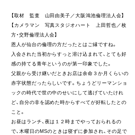
【取材 監査 山田由美子／大阪鴻池倫理法人会】
【カメラマン 写真スタジオハート 上田哲也／枚
方・交野倫理法人会】
恩人が仙台の倫理の方だったとはご縁ですね。
入会された当初からすっと溶け込まれて、とても好
感の持てる青年というのが第一印象でした。
父親から受け継いだときお店は余命３か月くらいの
赤字状態だったらしいです。ちょうどリーマンショ
ックの時代で世の中のせいにして逃げていたけれ
ど、自分の非を認めた時からすべてが好転したとの
こと。
お昼はランチ、夜は１２時までやっておられるの
で、木曜日のMSのときは寝ずに参加され、その足で