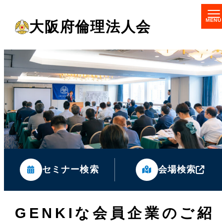
メ
大阪府倫理法人会
イ
ン
コ
ン
テ
ン
ツ
へ
移
セミナー検索
会場検索
動
GENKIな会員企業のご紹