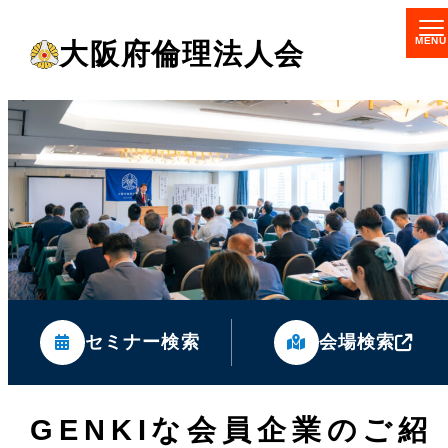
メ
大阪府倫理法人会
イ
ン
コ
ン
テ
ン
ツ
へ
移
セミナー検索
会場検索
動
GENKIな会員企業のご紹