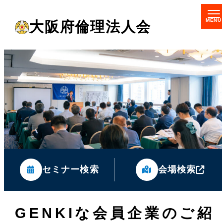
メ
大阪府倫理法人会
イ
ン
コ
ン
テ
ン
ツ
へ
移
セミナー検索
会場検索
動
GENKIな会員企業のご紹