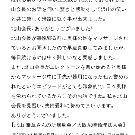
山会長のお話を伺い、驚きと感動そして沢山の笑い
と共に楽しく帰路に就く事が出来ました。
北山会長、ありがとうございました！
北山会長が毎晩寝る前に奥様の足をマッサージされ
ているとお聞きしたので早速真似してみましたが、
毎日続けるのは中々難しいなと実感しました。
また、北山会長がエレクトーンを習い始めると奥様
からマッサージ中に手先が器用になったねと誉めら
れたというエピソードがとても印象的で、日々奥様
を労わられているからこそのお話ですね。私も北山
会長を見習い、夫婦愛和に努めてまいります。
ありがとうございました。
【北山 雅章さんの所属単会／大阪尼崎倫理法人会】
※記事中の所属や役職およびインタビュー内容は、取材当時の