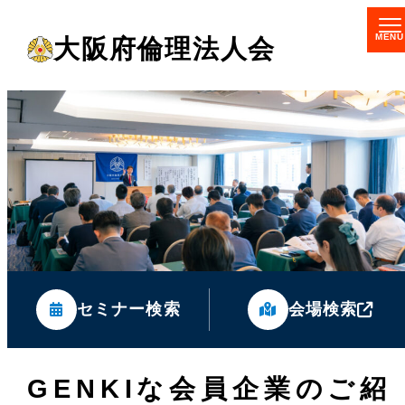
メ
大阪府倫理法人会
イ
ン
コ
ン
テ
ン
ツ
へ
移
セミナー検索
会場検索
動
GENKIな会員企業のご紹