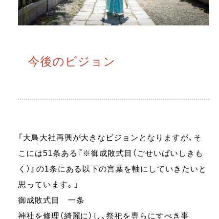
今後のビジョン
「大鳥大社再興が大きなビジョンとなりますが、そ
こには51条ある『※御成敗式目（ごせいばいしきも
く）』の1条にある以下の言葉を軸にしていきたいと
思っています。」
御成敗式目 一条
神社を修理（綺麗に）し、祭祀を専らにすべき事