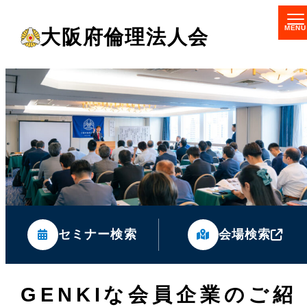
メ
大阪府倫理法人会
イ
ン
コ
ン
テ
ン
ツ
へ
移
セミナー検索
会場検索
動
GENKIな会員企業のご紹