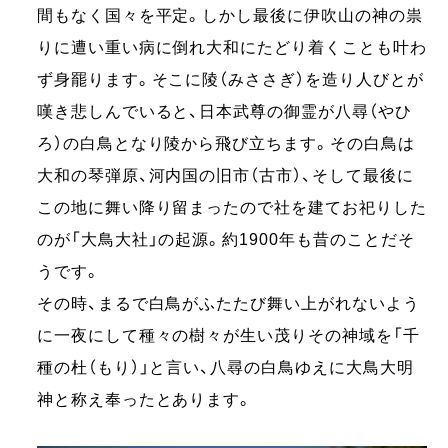
間もなく国々を平定。しかし最後に伊吹山の神の祟
りに遭い重い病に倒れ大和にたどり着くことも叶わ
ず身罷ります。そこに陵（みささぎ）を造り人びとが
嘆き悲しんでいると、日本武尊の御霊が八尋（やひ
ろ）の白鳥となり陵から飛び立ちます。その白鳥は
大和の琴弾原、河内国の旧市（古市）、そして最後に
この地に舞い降り留まったので社を建てお祀りした
のが「大鳥大社」の起源。約1900年も昔のことだそ
うです。
その時、まるで白鳥がふたたび舞い上がれないよう
に一夜にして種々の樹々が生い茂りその神域を「千
種の杜（もり）」と言い、八尋の白鳥ゆえに大鳥大明
神と称え奉ったとあります。