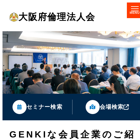
メ
大阪府倫理法人会
イ
ン
コ
ン
テ
ン
ツ
へ
移
セミナー検索
会場検索
動
GENKIな会員企業のご紹