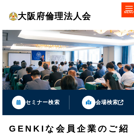
メ
大阪府倫理法人会
イ
ン
コ
ン
テ
ン
ツ
へ
移
セミナー検索
会場検索
動
GENKIな会員企業のご紹