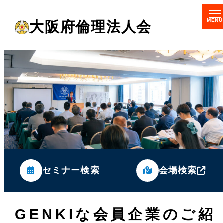
メ
大阪府倫理法人会
イ
ン
コ
ン
テ
ン
ツ
へ
移
セミナー検索
会場検索
動
GENKIな会員企業のご紹