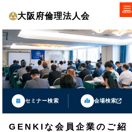
メ
大阪府倫理法人会
イ
ン
コ
ン
テ
ン
ツ
へ
移
セミナー検索
会場検索
動
GENKIな会員企業のご紹