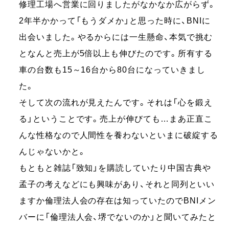
修理工場へ営業に回りましたがなかなか広がらず。
2年半かかって「もうダメか」と思った時に、BNIに
出会いました。やるからには一生懸命、本気で挑む
となんと売上が5倍以上も伸びたのです。所有する
車の台数も15～16台から80台になっていきまし
た。
そして次の流れが見えたんです。それは「心を鍛え
る」ということです。売上が伸びても…まあ正直こ
んな性格なので人間性を養わないといまに破綻する
んじゃないかと。
もともと雑誌「致知」を購読していたり中国古典や
孟子の考えなどにも興味があり、それと同列といい
ますか倫理法人会の存在は知っていたのでBNIメン
バーに「倫理法人会、堺でないのか」と聞いてみたと