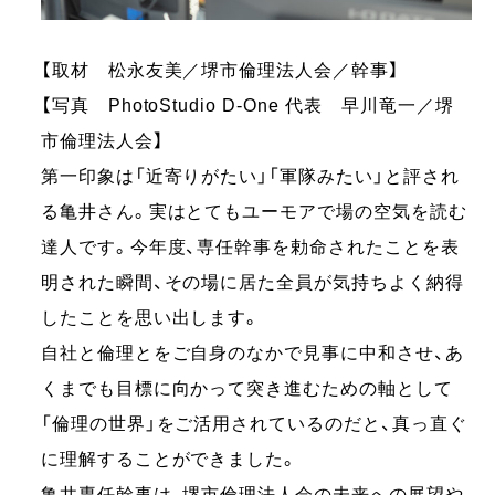
【取材 松永友美／堺市倫理法人会／幹事】
【写真 PhotoStudio D-One 代表 早川竜一／堺
市倫理法人会】
第一印象は「近寄りがたい」「軍隊みたい」と評され
る亀井さん。実はとてもユーモアで場の空気を読む
達人です。今年度、専任幹事を勅命されたことを表
明された瞬間、その場に居た全員が気持ちよく納得
したことを思い出します。
自社と倫理とをご自身のなかで見事に中和させ、あ
くまでも目標に向かって突き進むための軸として
「倫理の世界」をご活用されているのだと、真っ直ぐ
に理解することができました。
亀井専任幹事は、堺市倫理法人会の未来への展望や