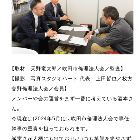
【取材 天野竜太郎／吹田市倫理法人会／監査】
【撮影 写真スタジオハート 代表 上田哲也／枚方
交野倫理法人会／会員】
メンバーや会の運営をまず一番に考えている酒本さ
ん。
今現在は(2024年5月)は、吹田市倫理法人会で専任
幹事の重責を担っておられます。
誠実さが人柄にも出ており、いつも笑顔を絶やさず