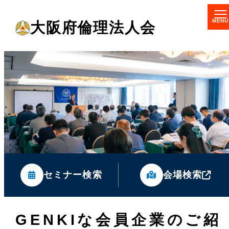
メ
大阪府倫理法人会
イ
ン
コ
ン
テ
ン
ツ
へ
移
セミナー検索
会場検索
動
GENKIな会員企業のご紹