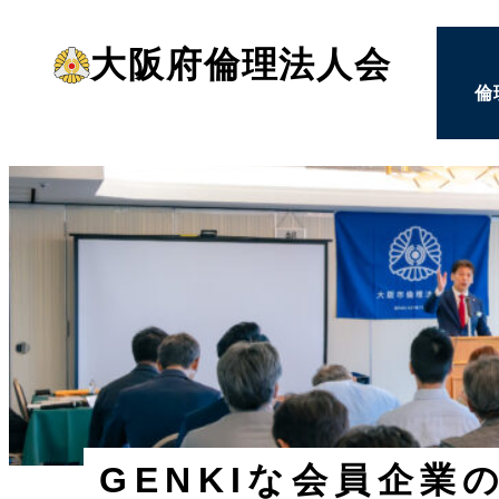
メ
大阪府倫理法人会
イ
倫
ン
コ
ン
テ
ン
ツ
へ
移
動
GENKIな会員企業