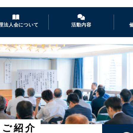
理法人会について
活動内容
倫理法人会とは
経営者モーニングセ
ミナー
倫理を学ぶ
活力朝礼の推進
会長あいさつ
倫理経営講演会
ナイトセミナー・経営
者の集い
後継者倫理塾
のご紹介