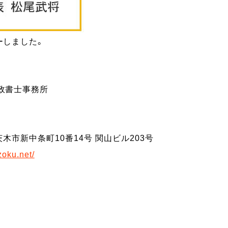
ーしました。
政書士事務所
府茨木市新中条町10番14号 関山ビル203号
zoku.net/