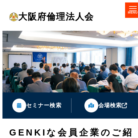
メ
大阪府倫理法人会
イ
ン
コ
ン
テ
ン
ツ
へ
移
セミナー検索
会場検索
動
GENKIな会員企業のご紹