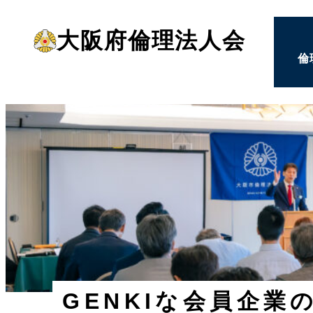
メ
大阪府倫理法人会
イ
倫
ン
コ
ン
テ
ン
ツ
へ
移
動
GENKIな会員企業