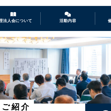
理法人会について
活動内容
倫理法人会とは
経営者モーニングセ
ミナー
倫理を学ぶ
活力朝礼の推進
会長あいさつ
倫理経営講演会
ナイトセミナー・経営
者の集い
後継者倫理塾
のご紹介