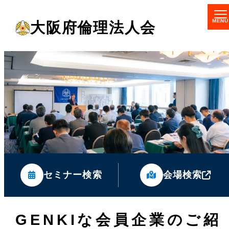
メ
大阪府倫理法人会
イ
ン
コ
ン
テ
ン
ツ
へ
移
セミナー検索
会場検索
動
GENKIな会員企業のご紹