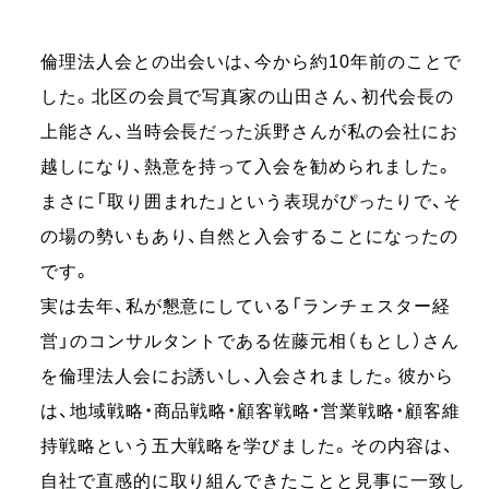
倫理法⼈会との出会いは、今から約10年前のことで
した。北区の会員で写真家の⼭⽥さん、初代会⻑の
上能さん、当時会⻑だった浜野さんが私の会社にお
越しになり、熱意を持って⼊会を勧められました。
まさに「取り囲まれた」という表現がぴったりで、そ
の場の勢いもあり、⾃然と⼊会することになったの
です。
実は去年、私が懇意にしている「ランチェスター経
営」のコンサルタントである佐藤元相（もとし）さん
を倫理法人会にお誘いし、入会されました。彼から
は、地域戦略・商品戦略・顧客戦略・営業戦略・顧客維
持戦略という五⼤戦略を学びました。その内容は、
⾃社で直感的に取り組んできたことと見事に一致し