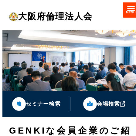
メ
大阪府倫理法人会
イ
ン
コ
ン
テ
ン
ツ
へ
移
セミナー検索
会場検索
動
GENKIな会員企業のご紹