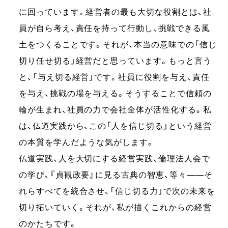
に回っています。経営者の最も大切な役割とは、社
員が⾃ら考え、責任を持って⾏動し、挑戦できる風
土をつくることです。それが、本当の意味での「信じ
切り任せ切る」経営だと思っています。もっと言う
と、「与え切る経営」です。社員に役割を与え、責任
を与え、挑戦の場を与える。そうすることで信頼の
輪が⽣まれ、社員の力で会社全体が活性化する。私
は、仏道実践から、この「⼈を信じ切る」という経営
の本質を学んだような気がします。
仏道実践、人を大切にする経営実践、倫理法⼈会で
の学び、『貞観政要』に⾒る古典の智恵、等々——そ
れらすべてを統合させ、「信じ切る⼒」で次の未来を
切り拓いていく。それが、私が描くこれからの経営
のかたちです。