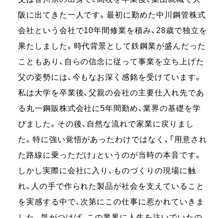
阪に出てきた⼀⼈です。最初に勤めた中川鋼管株式
会社という会社で10年間修業を積み、28歳で独⽴を
果たしました。時代背景として鉄鋼業が盛んだった
こともあり、⾃らの信念に従って事業を⽴ち上げた
⽗の姿勢には、今もなお深く感銘を受けています。
私は⼤学を卒業後、父親の会社の主要仕入れ先であ
る丸⼀鋼販株式会社に5年間勤め、業界の基礎を学
びました。その後、⾃然な流れで家業に戻りまし
た。特に強い覚悟があったわけではなく、「⽤意され
た路線に乗っただけ」というのが当時の本⾳です。
しかし実際に会社に⼊り、ものづくりの現場に触
れ、⼈の⼿で作られた製品が社会を⽀えていること
を実感する中で、次第にこの仕事に惹かれていきま
した。気がつけば、この業界に⼈⽣を注いでいたの