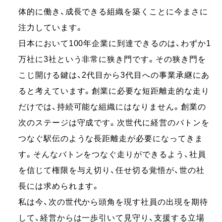
体的に働き、成⻑できる組織を築くことに今まさに
注⼒しています。
⽇本において100年企業に到達できるのは、わずか1
万社に3社という⾮常に狭き⾨です。その狭き門を
こじ開ける鍵は、2代⽬から3代⽬への事業承継にあ
ると考えています。創業に必要な短距離⾛的な⾛り
だけでは、持続可能な組織にはなりません。創業の
次のステージは守成です。次世代に経営のバトンを
つなぐ駅伝のような長距離走が必要になってきま
す。そんなバトンをつなぐ⾛りができるよう、社員
を信じて権限を与え切り、任せ切る覚悟が、世の社
長には求められます。
私は今、次の世代から頭角を現す社員の出現を期待
して、経営からは⼀歩引いて⾒守り、支援する⽴場