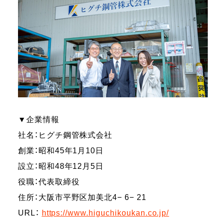
▼企業情報
社名：ヒグチ鋼管株式会社
創業：昭和45年1⽉10⽇
設立：昭和48年12⽉5⽇
役職：代表取締役
住所：⼤阪市平野区加美北4− 6− 21
URL：
https://www.higuchikoukan.co.jp/