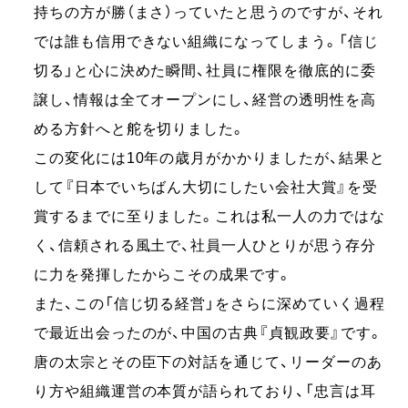
持ちの方が勝（まさ）っていたと思うのですが、それ
では誰も信⽤できない組織になってしまう。「信じ
切る」と心に決めた瞬間、社員に権限を徹底的に委
譲し、情報は全てオープンにし、経営の透明性を⾼
める⽅針へと舵を切りました。
この変化には10年の歳⽉がかかりましたが、結果と
して『⽇本でいちばん⼤切にしたい会社⼤賞』を受
賞するまでに⾄りました。これは私⼀⼈の⼒ではな
く、信頼される風土で、社員⼀⼈ひとりが思う存分
に⼒を発揮したからこその成果です。
また、この「信じ切る経営」をさらに深めていく過程
で最近出会ったのが、中国の古典『貞観政要』です。
唐の太宗とその⾂下の対話を通じて、リーダーのあ
り⽅や組織運営の本質が語られており、「忠⾔は⽿