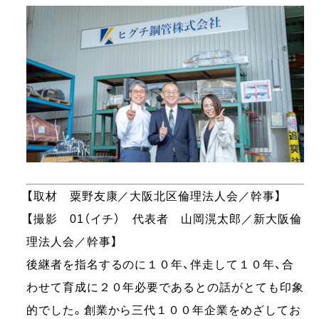
【取材 粟野友康／大阪北区倫理法人会／幹事】
【撮影 01（イチ） 代表者 山岡滉太郎／新大阪倫
理法人会／幹事】
後継者を指名するのに１０年、伴走して１０年、合
わせて育成に２０年必要であるとの話がとても印象
的でした。創業から三代１００年企業をめざしてお