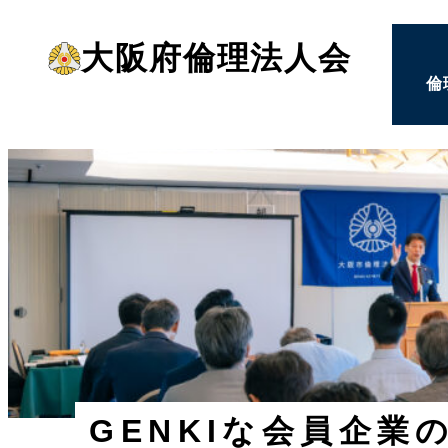
メ
大阪府倫理法人会
イ
倫
ン
コ
ン
テ
ン
ツ
へ
移
動
GENKIな会員企業