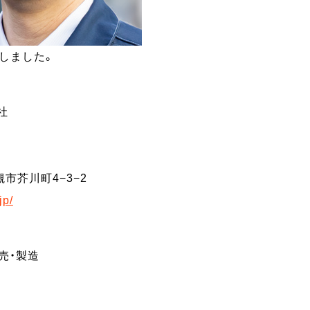
しました。
社
槻市芥川町4−3−2
jp/
売・製造