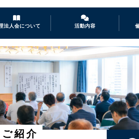
理法人会について
活動内容
倫理法人会とは
経営者モーニングセ
ミナー
倫理を学ぶ
活力朝礼の推進
会長あいさつ
倫理経営講演会
ナイトセミナー・経営
者の集い
後継者倫理塾
のご紹介