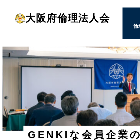
メ
大阪府倫理法人会
イ
倫
ン
コ
ン
テ
ン
ツ
へ
移
動
GENKIな会員企業