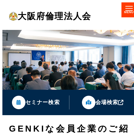
メ
大阪府倫理法人会
イ
ン
コ
ン
テ
ン
ツ
へ
移
セミナー検索
会場検索
動
GENKIな会員企業のご紹