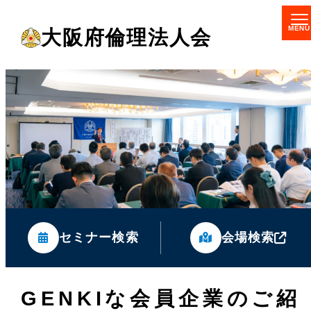
メ
大阪府倫理法人会
イ
ン
コ
ン
テ
ン
ツ
へ
移
セミナー検索
会場検索
動
GENKIな会員企業のご紹