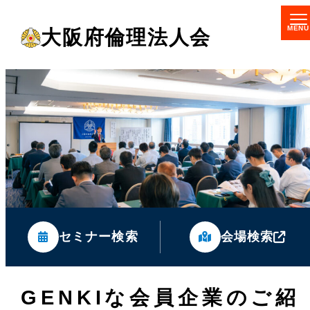
メ
大阪府倫理法人会
イ
ン
コ
ン
テ
ン
ツ
へ
移
セミナー検索
会場検索
動
GENKIな会員企業のご紹