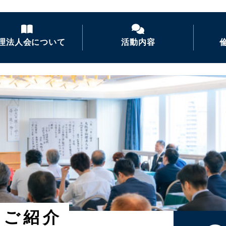
理法人会について
活動内容
倫理法人会とは
経営者モーニングセ
ミナー
倫理を学ぶ
活力朝礼の推進
会長あいさつ
倫理経営講演会
ナイトセミナー・経営
者の集い
後継者倫理塾
のご紹介