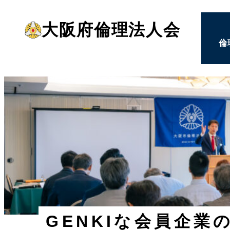
メ
大阪府倫理法人会
イ
倫
ン
コ
ン
テ
ン
ツ
へ
移
動
GENKIな会員企業