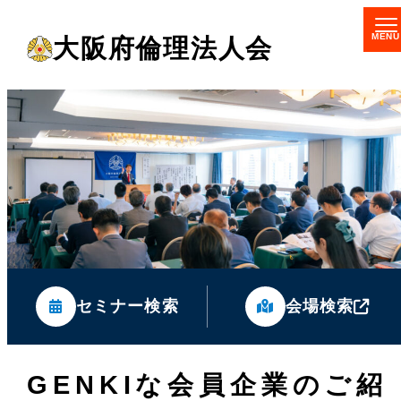
メ
大阪府倫理法人会
イ
ン
コ
ン
テ
ン
ツ
へ
移
セミナー検索
会場検索
動
GENKIな会員企業のご紹