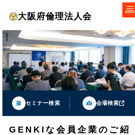
メ
大阪府倫理法人会
イ
ン
コ
ン
テ
ン
ツ
へ
移
セミナー検索
会場検索
動
GENKIな会員企業のご紹