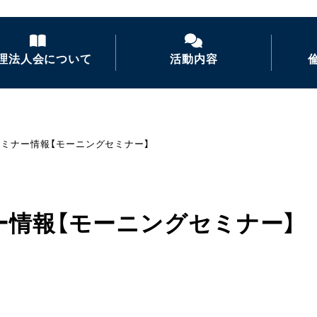
理法人会について
活動内容
倫理法人会とは
経営者モーニングセ
ミナー
セミナー情報【モーニングセミナー】
倫理を学ぶ
活力朝礼の推進
会長あいさつ
倫理経営講演会
ー情報【モーニングセミナー】
ナイトセミナー・経営
者の集い
後継者倫理塾