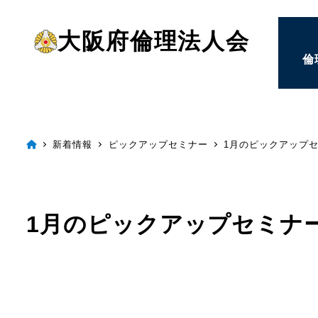
メ
大阪府倫理法人会
イ
倫
ン
コ
ン
テ
新着情報
ピックアップセミナー
1月のピックアップ
ン
ツ
へ
1月のピックアップセミナ
移
動