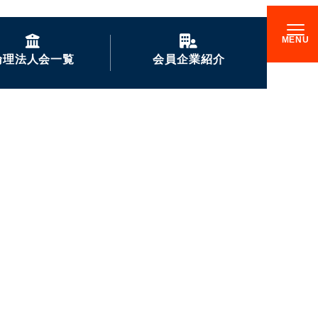
倫理法人会一覧
会員企業紹介
GENKIな会員企業の
ご紹介
企業訪問記
倫理17000