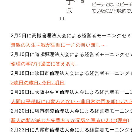
2月5日に高槻倫理法人会による経営者モーニングセ
無敵の人生～我が生涯に一片の悔い無し～
2月10日に道頓堀理法人会による経営者モーニングセ
倫理の学びは過去に答えあり
2月18日に吹田市倫理法人会による経営者モーニング
>吹田の昨日、今日、明日
2月19日に大阪中央区倫理法人会による経営者モー
人間は平穏時には変われない～非日常の門を叩け、さ
2月20日に堺市御陵倫理法人会による経営者モーニン
新人の私が感じた先輩方々が元気で明るいわけ(理由)
2月23日に八尾市倫理法人会による経営者モーニング