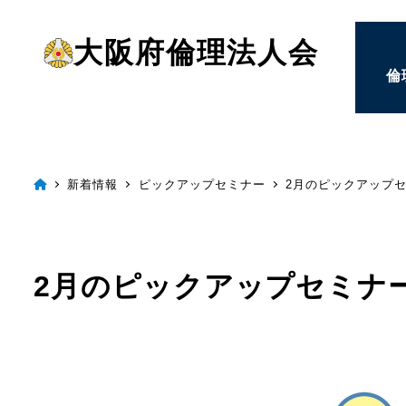
メ
大阪府倫理法人会
イ
倫
ン
コ
ン
テ
新着情報
ピックアップセミナー
2月のピックアップ
ン
ツ
へ
2月のピックアップセミナ
移
動