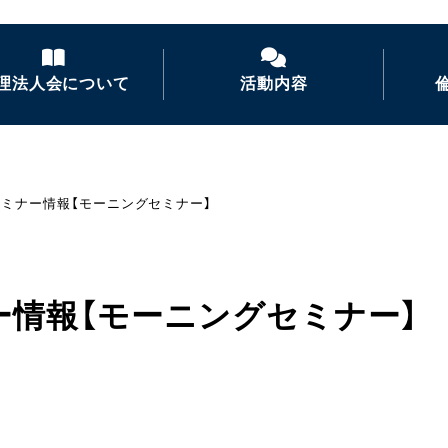
理法人会について
活動内容
倫理法人会とは
経営者モーニングセ
ミナー
セミナー情報【モーニングセミナー】
倫理を学ぶ
活力朝礼の推進
会長あいさつ
倫理経営講演会
ー情報【モーニングセミナー】
ナイトセミナー・経営
者の集い
後継者倫理塾