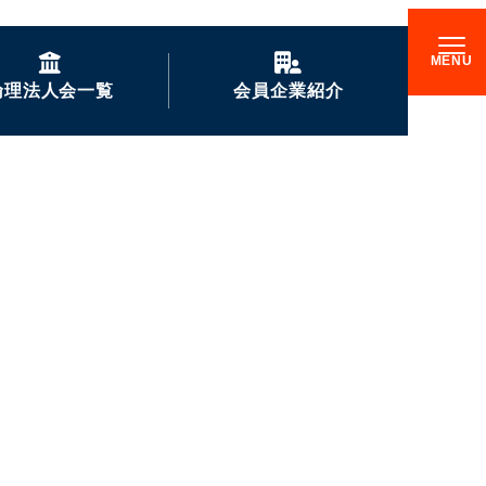
倫理法人会一覧
会員企業紹介
GENKIな会員企業の
ご紹介
企業訪問記
倫理17000