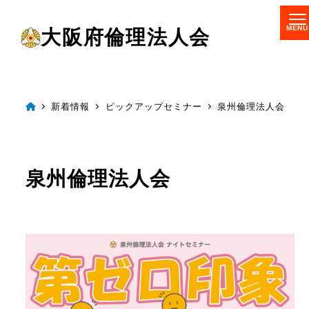
メ
大阪府倫理法人会
イ
ン
コ
ン
新着情報
ピックアップセミナー
泉州倫理法人会
テ
ン
ツ
泉州倫理法人会
へ
移
動