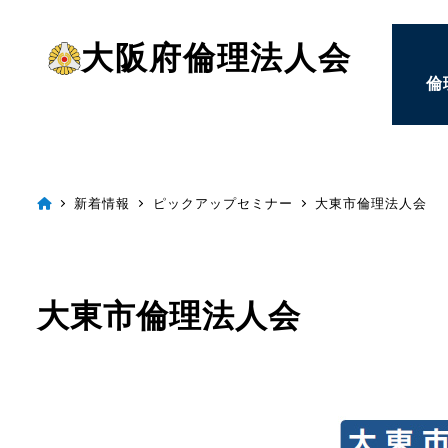
メ
大阪府倫理法人会
イ
倫
ン
コ
ン
テ
新着情報
ピックアップセミナー
大東市倫理法人会
ン
ツ
へ
大東市倫理法人会
移
動