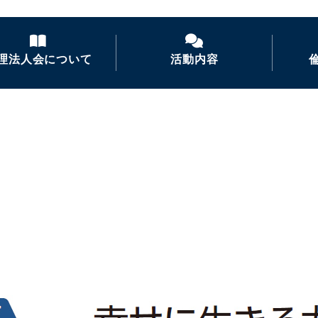
理法人会について
活動内容
倫理法人会とは
経営者モーニングセ
ミナー
倫理を学ぶ
活力朝礼の推進
会長あいさつ
倫理経営講演会
ナイトセミナー・経営
者の集い
後継者倫理塾