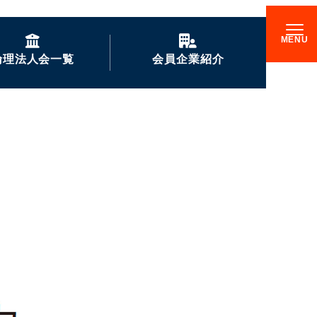
倫理法人会一覧
会員企業紹介
GENKIな会員企業の
ご紹介
企業訪問記
倫理17000