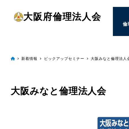
メ
大阪府倫理法人会
イ
倫
ン
コ
ン
テ
新着情報
ピックアップセミナー
大阪みなと倫理法人
ン
ツ
へ
大阪みなと倫理法人会
移
動