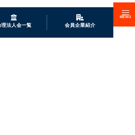
倫理法人会一覧
会員企業紹介
GENKIな会員企業の
ご紹介
企業訪問記
倫理17000