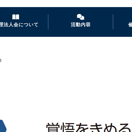
理法人会について
活動内容
倫理法人会とは
経営者モーニングセ
ミナー
会
倫理を学ぶ
活力朝礼の推進
会長あいさつ
倫理経営講演会
ナイトセミナー・経営
者の集い
後継者倫理塾